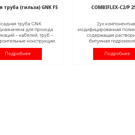
 труба (гильза) GNK FS
COMBIFLEX-C2/P 2
садная труба GNK
2ух компонентна
дназначена для прохода
модифицированная полим
каций – кабелей, труб –
содержащая раствор
троительные конструкции.
битумная гидроизол
за замоноличивается в
Гидроизоляционный м
укцию и имеет хорошую
согласно DIN 18195, DIN 
Подробнее
Подробнее
адгезию к бетону.
DIN EN 15814.
Катионный;
ивается из фибробетона.
Применяется без грун
Отдает собственную 
тикул: GNK FS D/L
вследствие химической
(обладает ранней устойч
K FS – обсадная труба
дождю).
Применима также
ренний диаметр обсадной
матововлажных основ
трубы
Испытанная гидроизол
система для нагрузок от
длина обсадной трубы
влаги до воды под давл
каменной кладке и/или
Испытан на герметичность