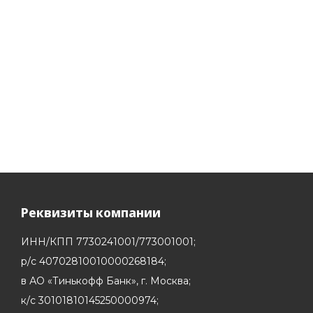
Расход: ок. 5,3 - 7,0 л
зависимости от сте
гидростатической на
Реквизиты компании
ИНН/КПП 7730241001/773001001;
р/c 40702810010000268184;
в АО «Тинькофф Банк», г. Москва;
к/с 30101810145250000974;