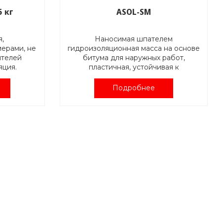
5 кг
ASOL-SM
я,
Наносимая шпателем
ерами, не
гидроизоляционная масса на основе
ителей
битума для наружных работ,
яция.
пластичная, устойчивая к
атериал
ультрафиолету, прочная,
18533-3 и
содержащая растворители
Подробнее
Для шпаклевочных и ремонтных
работ на крыше, например, на
товки;
фиброцементе, кровельном
влагу
картоне, битумных сварных лентах,
 реакции
свинце и цинке.
ивостью к
 на
аниях.
яционная
 почвенной
ением на
 бетоне.
 к радону.