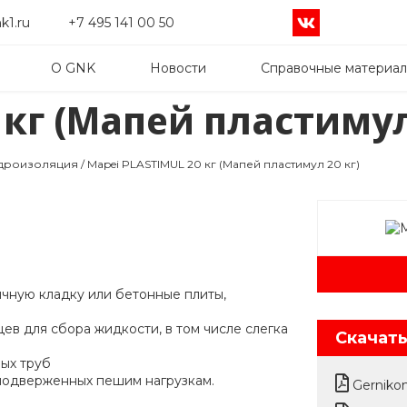
k1.ru
+7 495 141 00 50
О GNK
Новости
Справочные материа
 кг (Мапей пластимул
идроизоляция
/
Mapei PLASTIMUL 20 кг (Мапей пластимул 20 кг)
ичную кладку или бетонные плиты,
ев для сбора жидкости, в том числе слегка
Скачат
ых труб
 подверженных пешим нагрузкам.
Gerniko