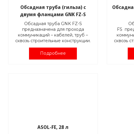
Обсадная труба (гильза) с
Обсадная
двумя фланцами GNK FZ-S
Обсадная труба GNK FZ-S
Об
предназначена для прохода
FS пре
коммуникаций – кабелей, труб –
коммуни
сквозь строительные конструкции.
сквозь с
Идеальное решение для
Гиль
мембранной/рулонной
констр
Подробнее
гидроизоляции, которая заводится
между двумя фланцами – жестким и
свободным. Устанавливается в
Изготавл
опалубку во время монолитных
работ.
Ар
Поставляется с прокладкой из
где GN
EPDM резины. Изготавливается из
высококачественной нержавеющей
D – внут
стали, возможно изготовление из
стали, стойкой к химическим
нагрузкам.
L – 
ASOL-FE, 28 л
Артикул: GNK FZ-S D/L