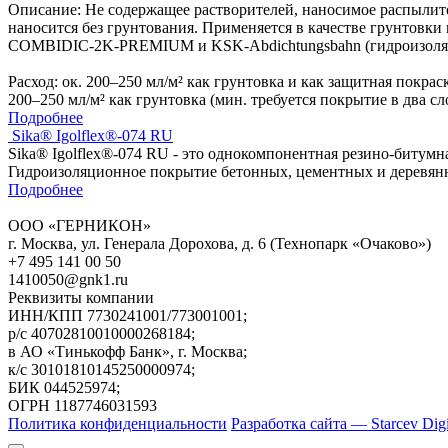
Описание: Не содержащее растворителей, наносимое распылите
наносится без грунтования. Применяется в качестве грунто
COMBIDIC-2K-PREMIUM и KSK-Abdichtungsbahn (гидроизоляц
Расход: ок. 200–250 мл/м² как грунтовка и как защитная покрас
200–250 мл/м² как грунтовка (мин. требуется покрытие в два сл
Подробнее
Sika® Igolflex®-074 RU
Sika® Igolflex®-074 RU - это однокомпонентная резино-битумн
Гидроизоляционное покрытие бетонных, цементных и деревянн
Подробнее
ООО «ГЕРНИКОН»
г. Москва, ул. Генерала Дорохова, д. 6 (Технопарк «Очаково»)
+7 495 141 00 50
1410050@gnk1.ru
Реквизиты компании
ИНН/КПП 7730241001/773001001;
р/c 40702810010000268184;
в АО «Тинькофф Банк», г. Москва;
к/с 30101810145250000974;
БИК 044525974;
ОГРН 1187746031593
Политика конфиденциальности
Разработка сайта — Starcev Digi