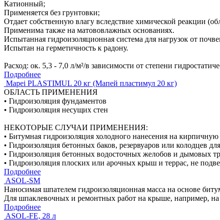
Катионный;
Применяется без грунтовки;
Отдает собственную влагу вследствие химической реакции (об
Применима также на матововлажных основаниях.
Испытанная гидроизоляционная система для нагрузок от почве
Испытан на герметичность к радону.
Расход: ок. 5,3 - 7,0 л/м²/в зависимости от степени гидростатич
Подробнее
Mapei PLASTIMUL 20 кг (Мапей пластимул 20 кг)
ОБЛАСТЬ ПРИМЕНЕНИЯ
• Гидроизоляция фундаментов
• Гидроизоляция несущих стен
НЕКОТОРЫЕ СЛУЧАИ ПРИМЕНЕНИЯ:
• Битумная гидроизоляция холодного нанесения на кирпичную
• Гидроизоляция бетонных баков, резервуаров или колодцев дл
• Гидроизоляция бетонных водосточных желобов и дымовых т
• Гидроизоляция плоских или арочных крыш и террас, не под
Подробнее
ASOL-SM
Наносимая шпателем гидроизоляционная масса на основе битума
Для шпаклевочных и ремонтных работ на крыше, например, на 
Подробнее
ASOL-FE, 28 л