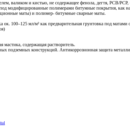
лем, валиком и кистью, не содержащее фенола, дегтя, PCB/PCP
вки под модифицированные полимерами битумные покрытия, ка
ионные маты) и полимер- битумные сварные маты.
ка ок. 100–125 мл/м² как предварительная грунтовка под матами 
оя)
ая мастика, содержащая растворитель.
ых подземных конструкций. Антикоррозионная защита металлич
tal