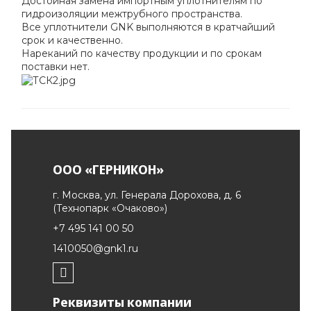
Достойная замена импортным уплотнителям по
гидроизоляции межтрубного пространства.
Все уплотнители GNK выполняются в кратчайший
срок и качественно.
Нареканий по качеству продукции и по срокам
поставки нет.
ООО «ГЕРНИКОН»
г. Москва, ул. Генерала Дорохова, д. 6
(Технопарк «Очаково»)
+7 495 141 00 50
1410050@gnk1.ru
Реквизиты компании