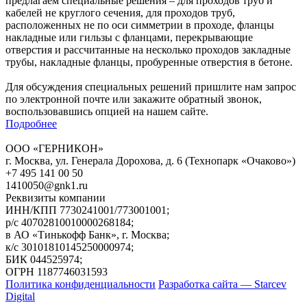
предлагаем специальные решения – для проходов труб и
кабелей не круглого сечения, для проходов труб,
расположенных не по оси симметрии в проходе, фланцы
накладные или гильзы с фланцами, перекрывающие
отверстия и рассчитанные на несколько проходов закладные
трубы, накладные фланцы, пробуренные отверстия в бетоне.
Для обсуждения специальных решений пришлите нам запрос
по электронной почте или закажите обратный звонок,
воспользовавшись опцией на нашем сайте.
Подробнее
ООО «ГЕРНИКОН»
г. Москва, ул. Генерала Дорохова, д. 6 (Технопарк «Очаково»)
+7 495 141 00 50
1410050@gnk1.ru
Реквизиты компании
ИНН/КПП 7730241001/773001001;
р/c 40702810010000268184;
в АО «Тинькофф Банк», г. Москва;
к/с 30101810145250000974;
БИК 044525974;
ОГРН 1187746031593
Политика конфиденциальности
Разработка сайта — Starcev
Digital